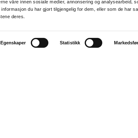
nerne våre innen sosiale medier, annonsering og analysearbeid, 
formasjon du har gjort tilgjengelig for dem, eller som de har sa
stene deres.
Egenskaper
Statistikk
Markedsfø
KONTAKT
Næringslivets Hus,
Kongens gate 49, 2. etg.