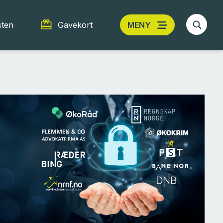
sten
Gavekort
MENY