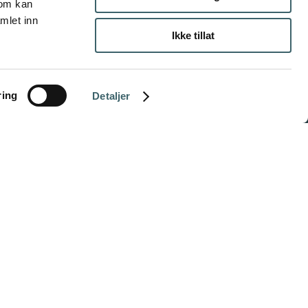
som kan
mlet inn
Ikke tillat
ring
Detaljer
INFORMASJON
Personvernerklæring