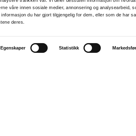
nalysere trafikken vår. Vi deler dessuten informasjon om hvorda
nerne våre innen sosiale medier, annonsering og analysearbeid, 
formasjon du har gjort tilgjengelig for dem, eller som de har sa
stene deres.
Egenskaper
Statistikk
Markedsfø
KONTAKT