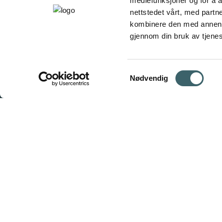
mediefunksjoner og for å a
nettstedet vårt, med part
kombinere den med annen in
gjennom din bruk av tjene
Samtykkevalg
Nødvendig