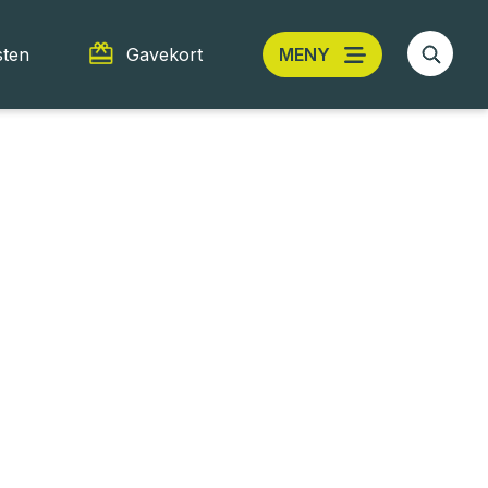
sten
Gavekort
MENY