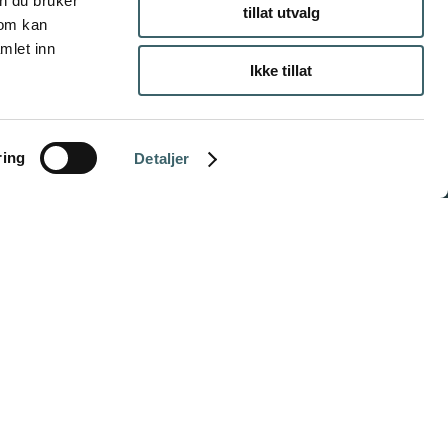
n du bruker
tillat utvalg
som kan
mlet inn
Ikke tillat
ring
Detaljer
INFORMASJON