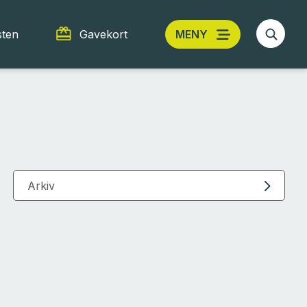
sten
Gavekort
MENY
Arkiv