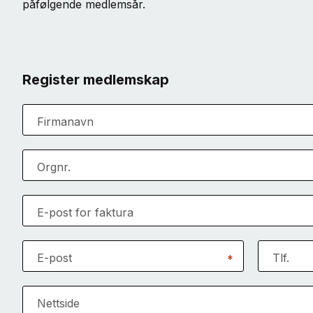
påfølgende medlemsår.
Register medlemskap
Firmanavn
Orgnr.
E-post for faktura
E-post
Tlf.
*
Nettside