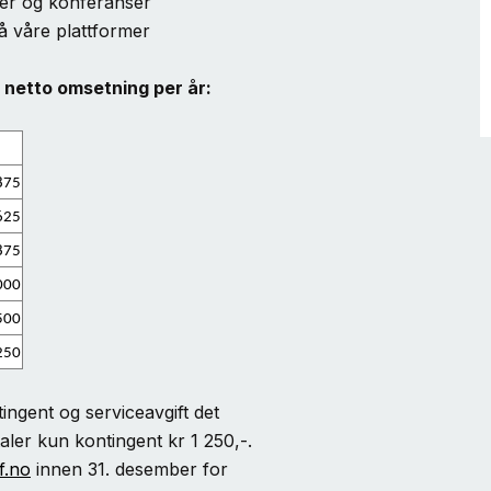
rer og konferanser
på våre plattformer
 netto omsetning per år:
875
625
875
000
500
250
ngent og serviceavgift det
aler kun kontingent kr 1 250,-.
f.no
innen 31. desember for