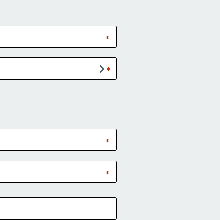
*
*
*
*