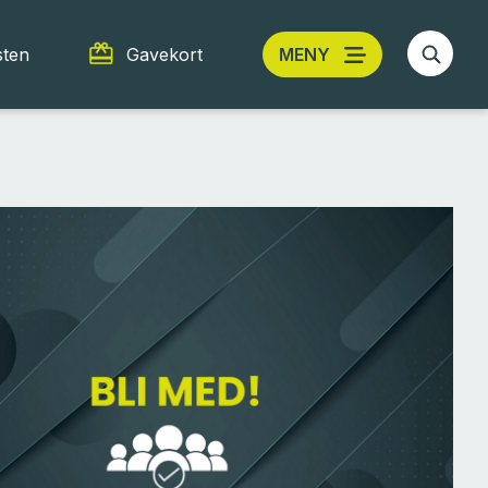
sten
Gavekort
MENY