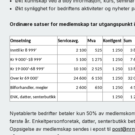
Økt kunnskap ved å tilby informasjon, kurs, semina
Økt synligghet for bedriftens aktiviteter og nyheter 
Ordinære satser for medlemskap tar utgangspunkt i
Omsetning
Serviceavg.
Mva
Kontigent
Sum
Inntil kr 8 999'
2 100
525
1 250
3 
Kr 9 000'-18 999'
5 100
1 275
1 250
7 
Kr 19 000'-68 999'
10 100
2 525
1 250
13 
Over kr 69 000'
24 600
6 150
1 250
32 
Bilforhandler, megler
2 600
650
1 250
4 
ENK, datter, senterbutikk
1 250
1 
Nyetablerte bedrifter betaler kun 50% av medlemskonti
første år. Enkeltpersonforetak, datter, senterbutikk bet
Oppsigelse av medlemskap sendes i epost til
post@nrn