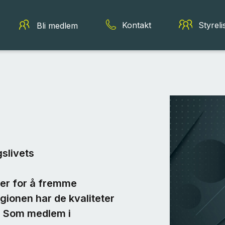
Kontakt
Styreli
Bli medlem
slivets
ter for å fremme
egionen har de kvaliteter
r. Som medlem i