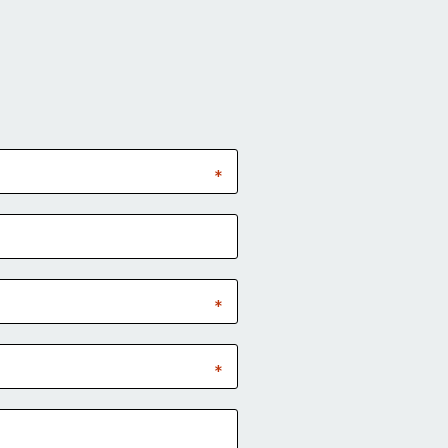
*
*
*