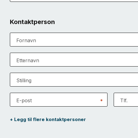
Kontaktperson
Fornavn
Etternavn
Stilling
E-post
Tlf.
*
+ Legg til flere kontaktpersoner