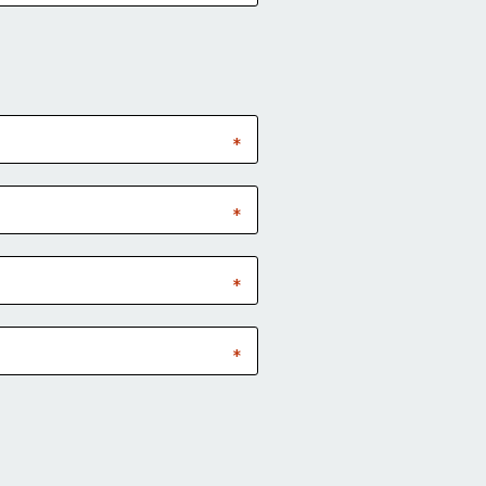
*
*
*
*