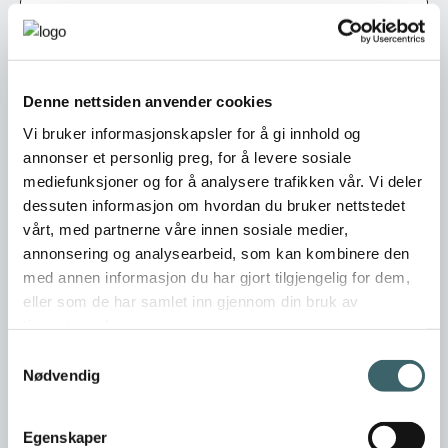
E-post
*
Jeg samtykker til Narvikregionen Næringsforening sin
Denne nettsiden anvender cookies
personvernerklæring.
*
Vi bruker informasjonskapsler for å gi innhold og
annonser et personlig preg, for å levere sosiale
MELD MEG PÅ
mediefunksjoner og for å analysere trafikken vår. Vi deler
dessuten informasjon om hvordan du bruker nettstedet
vårt, med partnerne våre innen sosiale medier,
*
Obligatoriske felt - må fylles ut før du kan sende
annonsering og analysearbeid, som kan kombinere den
med annen informasjon du har gjort tilgjengelig for dem,
eller som de har samlet inn gjennom din bruk av
tjenestene deres.
Samtykkevalg
Nødvendig
Egenskaper