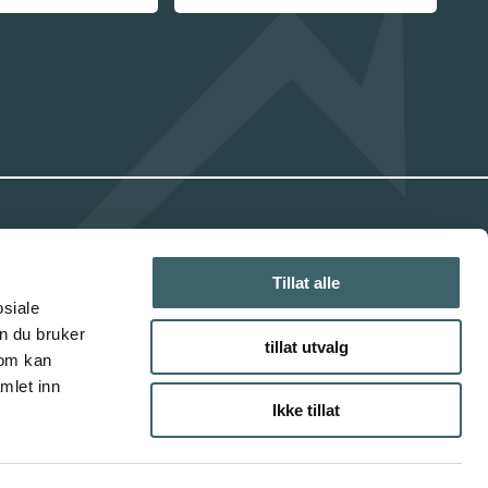
INFORMASJON
Tillat alle
Personvernerklæring
osiale
n du bruker
tillat utvalg
Cookies informasjon
som kan
mlet inn
Ikke tillat