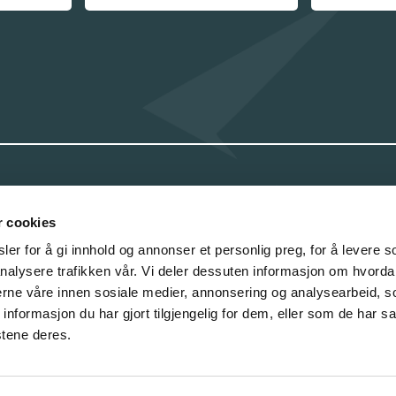
KONTAKT
r cookies
Næringslivets Hus,
er for å gi innhold og annonser et personlig preg, for å levere s
Kongens gate 49, 2. etg.
nalysere trafikken vår. Vi deler dessuten informasjon om hvorda
post@nrnf.no
nerne våre innen sosiale medier, annonsering og analysearbeid, 
formasjon du har gjort tilgjengelig for dem, eller som de har sa
Org.nr:
975 426 319
stene deres.