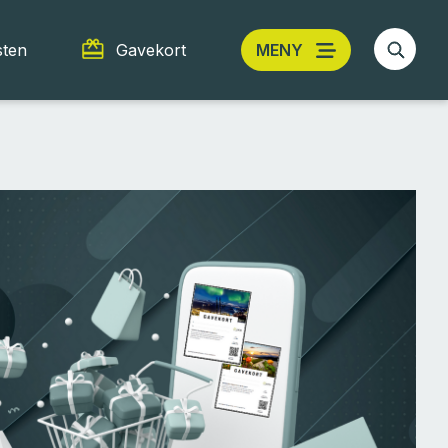
sten
Gavekort
MENY