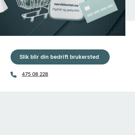
Slik blir din bedrift brukersted
475 08 228