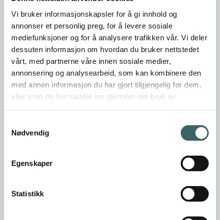
Vi bruker informasjonskapsler for å gi innhold og
26.02.2025
annonser et personlig preg, for å levere sosiale
mediefunksjoner og for å analysere trafikken vår. Vi deler
Vi gratulerer Urmaker Karoliussen AS med
dessuten informasjon om hvordan du bruker nettstedet
prisen "Årets Servicebedrift 2025"
vårt, med partnerne våre innen sosiale medier,
annonsering og analysearbeid, som kan kombinere den
med annen informasjon du har gjort tilgjengelig for dem,
eller som de har samlet inn gjennom din bruk av
tjenestene deres.
Samtykkevalg
Nødvendig
Egenskaper
Statistikk