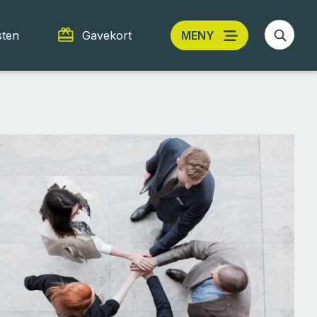
sten
Gavekort
MENY