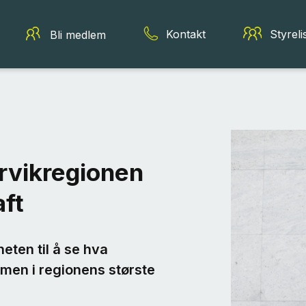
Kontakt
Styreli
Bli medlem
arvikregionen
aft
eten til å se hva
mmen i regionens største