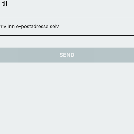
til
riv inn e-postadresse selv
SEND