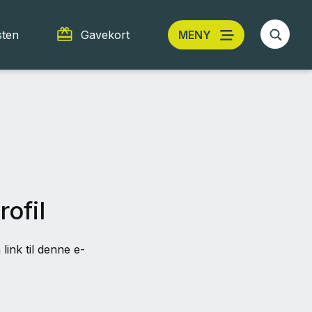
sten
Gavekort
MENY
rofil
link til denne e-