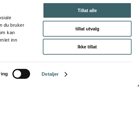
Tillat alle
osiale
n du bruker
tillat utvalg
som kan
mlet inn
Ikke tillat
ring
Detaljer