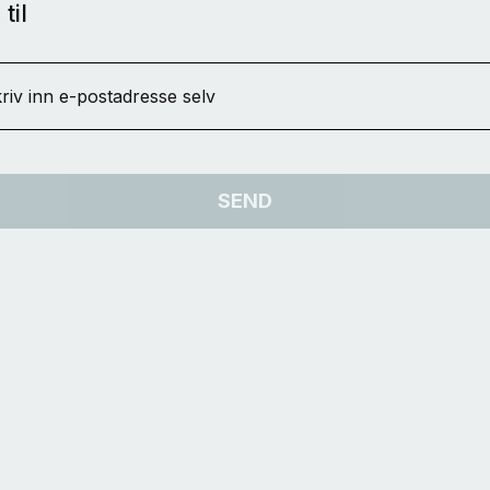
til
riv inn e-postadresse selv
SEND