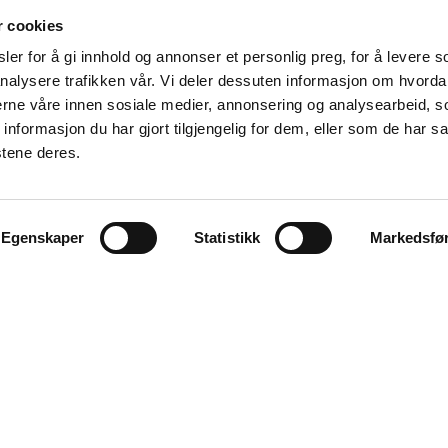
r cookies
er for å gi innhold og annonser et personlig preg, for å levere s
nalysere trafikken vår. Vi deler dessuten informasjon om hvorda
nerne våre innen sosiale medier, annonsering og analysearbeid, 
formasjon du har gjort tilgjengelig for dem, eller som de har sa
stene deres.
Våre samarbeidspartnere
Egenskaper
Statistikk
Markedsfø