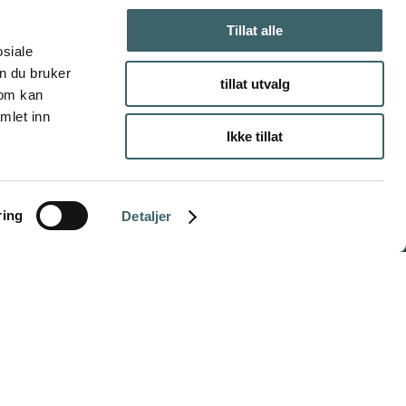
Tillat alle
osiale
n du bruker
tillat utvalg
som kan
mlet inn
Ikke tillat
ring
Detaljer