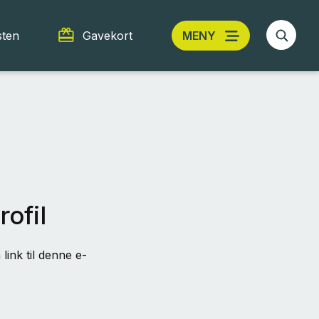
sten
Gavekort
MENY
rofil
link til denne e-