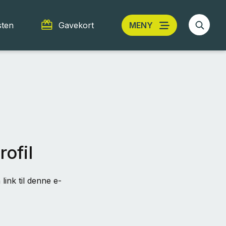
sten
Gavekort
MENY
rofil
link til denne e-