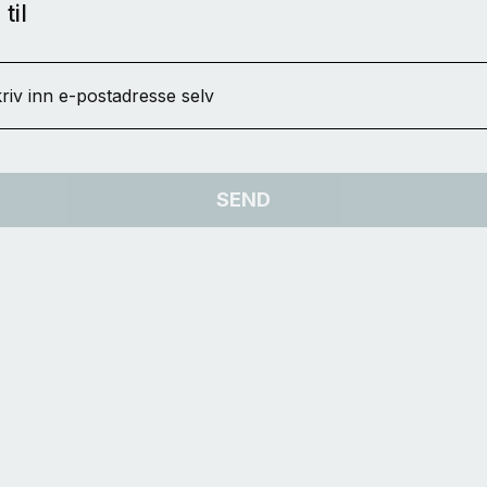
til
riv inn e-postadresse selv
SEND