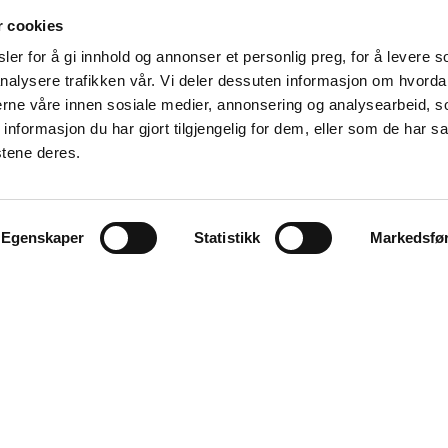
r cookies
er for å gi innhold og annonser et personlig preg, for å levere s
nalysere trafikken vår. Vi deler dessuten informasjon om hvorda
nerne våre innen sosiale medier, annonsering og analysearbeid, 
formasjon du har gjort tilgjengelig for dem, eller som de har sa
stene deres.
Våre samarbeidspartnere
Egenskaper
Statistikk
Markedsfø