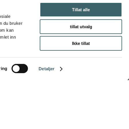
Tillat alle
osiale
n du bruker
tillat utvalg
som kan
mlet inn
Ikke tillat
ring
Detaljer