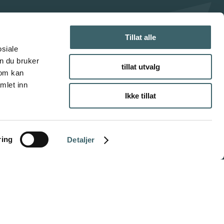
Tillat alle
osiale
n du bruker
tillat utvalg
som kan
mlet inn
Ikke tillat
ring
Detaljer