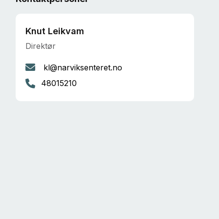
Knut Leikvam
Direktør
kl@narviksenteret.no
48015210