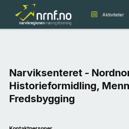
Aktiviteter
Narviksenteret - Nordnor
Historieformidling, Men
Fredsbygging
Kontaktpersoner