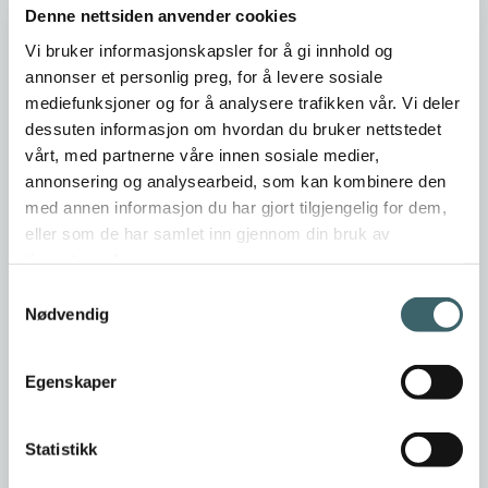
Denne nettsiden anvender cookies
Er dette din bedriftsprofil?
Vi bruker informasjonskapsler for å gi innhold og
Klikk her for å be om redigeringstilgang
annonser et personlig preg, for å levere sosiale
mediefunksjoner og for å analysere trafikken vår. Vi deler
dessuten informasjon om hvordan du bruker nettstedet
vårt, med partnerne våre innen sosiale medier,
annonsering og analysearbeid, som kan kombinere den
med annen informasjon du har gjort tilgjengelig for dem,
eller som de har samlet inn gjennom din bruk av
tjenestene deres.
Samtykkevalg
Nødvendig
Egenskaper
Statistikk