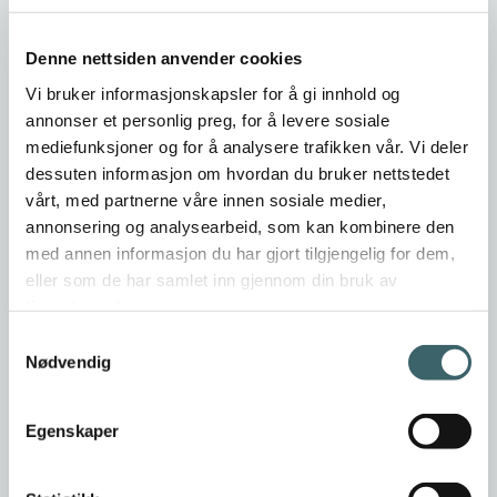
post@nordisk-fjellsikring.no
76963700
Denne nettsiden anvender cookies
Vi bruker informasjonskapsler for å gi innhold og
Er dette din bedriftsprofil?
annonser et personlig preg, for å levere sosiale
Klikk her for å be om redigeringstilgang
mediefunksjoner og for å analysere trafikken vår. Vi deler
dessuten informasjon om hvordan du bruker nettstedet
vårt, med partnerne våre innen sosiale medier,
annonsering og analysearbeid, som kan kombinere den
med annen informasjon du har gjort tilgjengelig for dem,
eller som de har samlet inn gjennom din bruk av
tjenestene deres.
Samtykkevalg
Nødvendig
Egenskaper