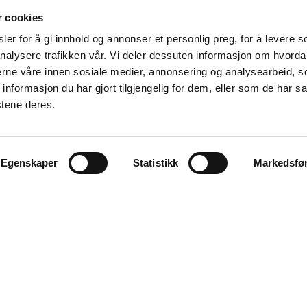
r cookies
er for å gi innhold og annonser et personlig preg, for å levere s
nalysere trafikken vår. Vi deler dessuten informasjon om hvorda
nerne våre innen sosiale medier, annonsering og analysearbeid, 
formasjon du har gjort tilgjengelig for dem, eller som de har sa
stene deres.
Våre samarbeidspartnere
Egenskaper
Statistikk
Markedsfø