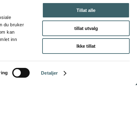
Tillat alle
osiale
n du bruker
tillat utvalg
som kan
mlet inn
Ikke tillat
ring
Detaljer