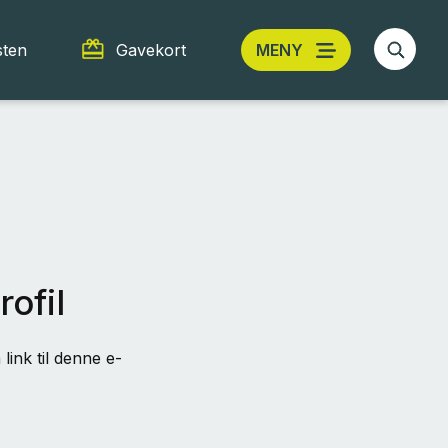
sten
Gavekort
MENY
rofil
link til denne e-