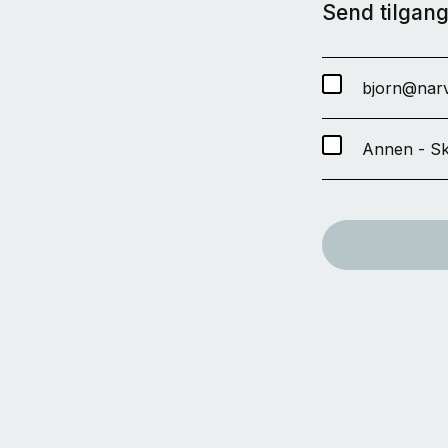
Send tilgang 
bjorn@narv
Annen - Sk