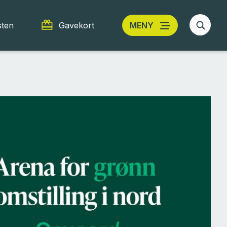
sten
Gavekort
MENY