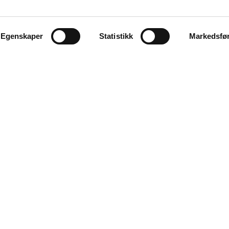
Egenskaper
Statistikk
Markedsfø
KONTAKT
Næringslivets Hus,
Kongens gate 49, 2. etg.
post@nrnf.no
Org.nr:
975 426 319