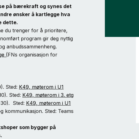
se på bærekraft og synes det
 Andre ønsker å kartlegge hva
e dette.
du trenger for å prioritere,
ennomført program gir deg nyttig
s- og anbudssammenheng.
e (
FNs organisasjon for
). Sted:
K49, møterom i U1
0). Sted:
K49, møterom i 3. etg
130). Sted:
K49, møterom i U1
 og kommunikasjon. Sted: Teams
kshoper som bygger på
.