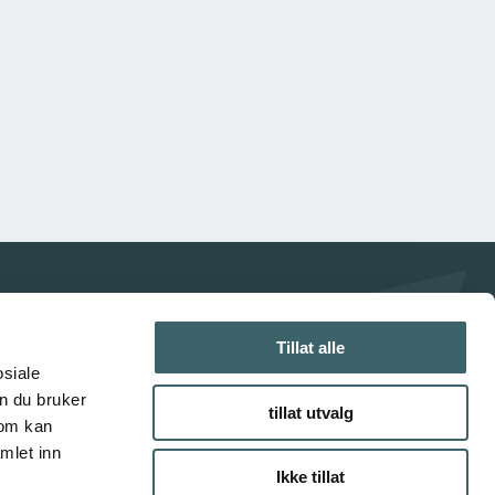
Tillat alle
osiale
n du bruker
tillat utvalg
som kan
mlet inn
Ikke tillat