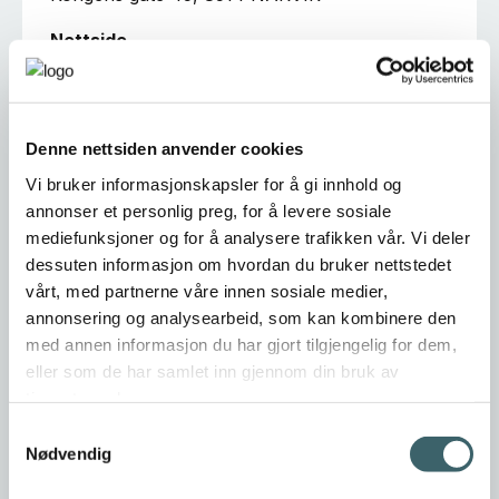
Nettside
https://www.facebook.com/smaksrikcatering
Ta kontakt
Denne nettsiden anvender cookies
Smaksrikcatering@gmail.com
Vi bruker informasjonskapsler for å gi innhold og
annonser et personlig preg, for å levere sosiale
97790723
mediefunksjoner og for å analysere trafikken vår. Vi deler
dessuten informasjon om hvordan du bruker nettstedet
vårt, med partnerne våre innen sosiale medier,
Er dette din bedriftsprofil?
annonsering og analysearbeid, som kan kombinere den
Klikk her for å be om redigeringstilgang
med annen informasjon du har gjort tilgjengelig for dem,
eller som de har samlet inn gjennom din bruk av
tjenestene deres.
Samtykkevalg
Nødvendig