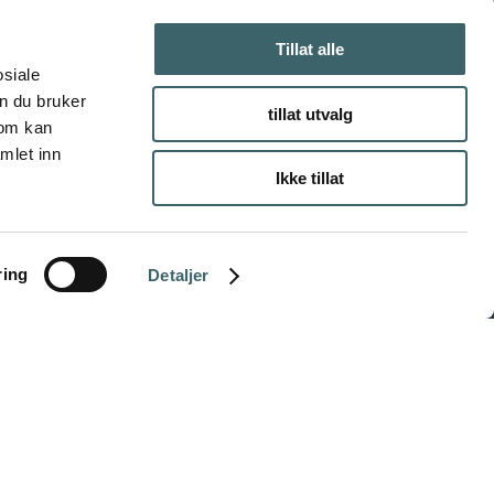
Tillat alle
osiale
n du bruker
tillat utvalg
som kan
mlet inn
Ikke tillat
ring
Detaljer