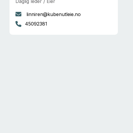
Daglig leder / Eier
linniren@kubenutleie.no
45092381