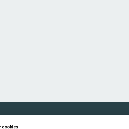
Våre samarbeidspartnere
r cookies