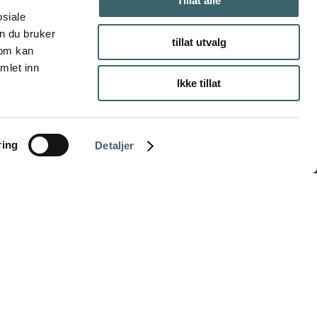
Tillat alle
osiale
n du bruker
tillat utvalg
som kan
mlet inn
Ikke tillat
ring
Detaljer