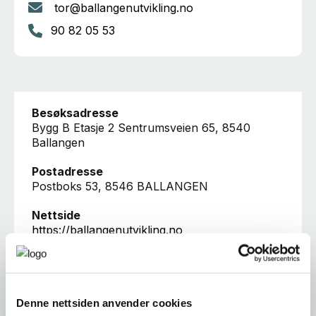
tor@ballangenutvikling.no
90 82 05 53
Besøksadresse
Bygg B Etasje 2 Sentrumsveien 65, 8540
Ballangen
Postadresse
Postboks 53, 8546 BALLANGEN
Nettside
https://ballangenutvikling.no
Er dette din bedriftsprofil?
Denne nettsiden anvender cookies
Klikk her for å be om redigeringstilgang