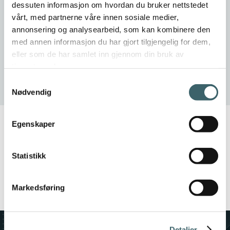
dessuten informasjon om hvordan du bruker nettstedet
vårt, med partnerne våre innen sosiale medier,
annonsering og analysearbeid, som kan kombinere den
med annen informasjon du har gjort tilgjengelig for dem,
eller som de har samlet inn gjennom din bruk av
tjenestene deres.
Samtykkevalg
Nødvendig
Egenskaper
Statistikk
Les relaterte artikler
Markedsføring
Detaljer