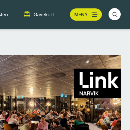
sten
Gavekort
MENY