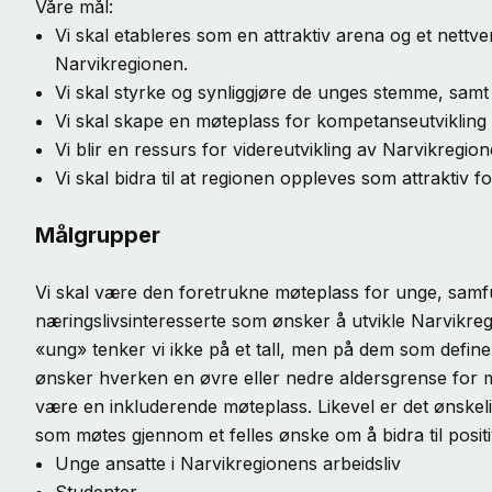
Våre mål:
Vi skal etableres som en attraktiv arena og et nettve
Narvikregionen.
Vi skal styrke og synliggjøre de unges stemme, samt
Vi skal skape en møteplass for kompetanseutvikling 
Vi blir en ressurs for videreutvikling av Narvikregion
Vi skal bidra til at regionen oppleves som attraktiv
Målgrupper
Vi skal være den foretrukne møteplass for unge, sam
næringslivsinteresserte som ønsker å utvikle Narvikre
«ung» tenker vi ikke på et tall, men på dem som define
ønsker hverken en øvre eller nedre aldersgrense for
være en inkluderende møteplass. Likevel er det ønskel
som møtes gjennom et felles ønske om å bidra til positi
Unge ansatte i Narvikregionens arbeidsliv