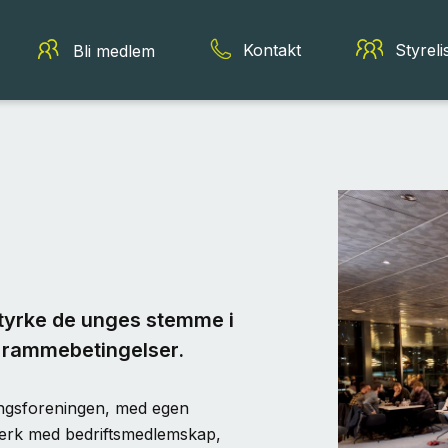
Kontakt
Styreli
Bli medlem
 styrke de unges stemme i
s rammebetingelser.
ingsforeningen, med egen
tverk med bedriftsmedlemskap,