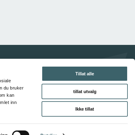
Tillat alle
osiale
n du bruker
tillat utvalg
som kan
mlet inn
Ikke tillat