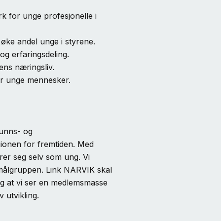
rk for unge profesjonelle i
 øke andel unge i styrene.
og erfaringsdeling.
ens næringsliv.
 for unge mennesker.
funns- og
gionen for fremtiden. Med
rer seg selv som ung. Vi
 målgruppen. Link NARVIK skal
ig at vi ser en medlemsmasse
v utvikling.