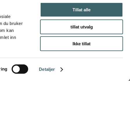
Tillat alle
osiale
n du bruker
tillat utvalg
som kan
mlet inn
Ikke tillat
ring
Detaljer