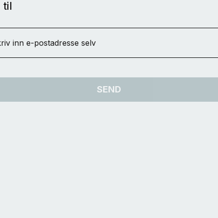
til
riv inn e-postadresse selv
SEND