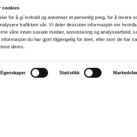
r cookies
er for å gi innhold og annonser et personlig preg, for å levere s
nalysere trafikken vår. Vi deler dessuten informasjon om hvorda
nerne våre innen sosiale medier, annonsering og analysearbeid, 
formasjon du har gjort tilgjengelig for dem, eller som de har sa
stene deres.
Våre samarbeidspartnere
Egenskaper
Statistikk
Markedsfø