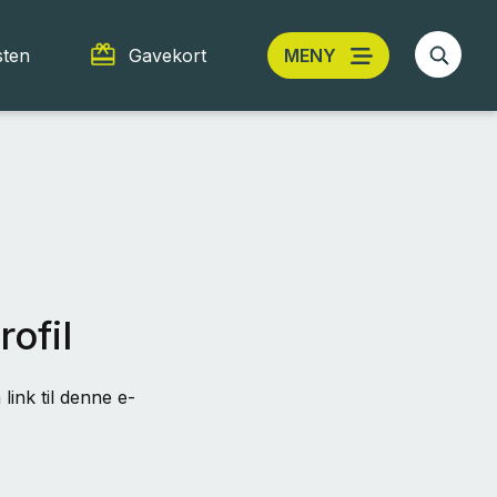
sten
Gavekort
MENY
rofil
link til denne e-