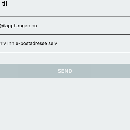
til
r@lapphaugen.no
riv inn e-postadresse selv
SEND