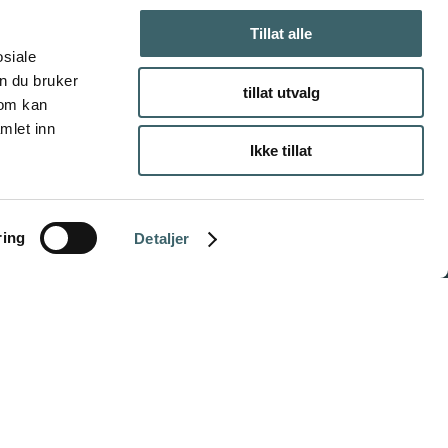
Tillat alle
osiale
n du bruker
tillat utvalg
som kan
mlet inn
Ikke tillat
ring
Detaljer