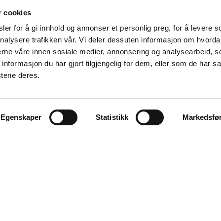
r cookies
er for å gi innhold og annonser et personlig preg, for å levere s
nalysere trafikken vår. Vi deler dessuten informasjon om hvorda
nerne våre innen sosiale medier, annonsering og analysearbeid, 
formasjon du har gjort tilgjengelig for dem, eller som de har sa
stene deres.
Våre samarbeidspartnere
Egenskaper
Statistikk
Markedsfø