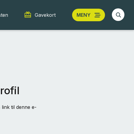
sten
Gavekort
MENY
rofil
link til denne e-