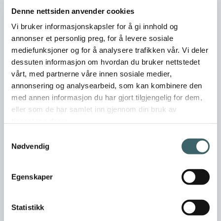
Denne nettsiden anvender cookies
Er dette din bedriftsprofil?
Vi bruker informasjonskapsler for å gi innhold og
Klikk her for å be om redigeringstilgang
annonser et personlig preg, for å levere sosiale
mediefunksjoner og for å analysere trafikken vår. Vi deler
dessuten informasjon om hvordan du bruker nettstedet
vårt, med partnerne våre innen sosiale medier,
annonsering og analysearbeid, som kan kombinere den
med annen informasjon du har gjort tilgjengelig for dem,
eller som de har samlet inn gjennom din bruk av
tjenestene deres.
Samtykkevalg
Nødvendig
Egenskaper
Statistikk