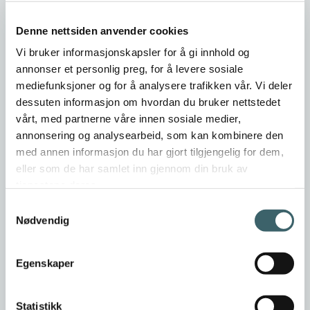
76977040
Denne nettsiden anvender cookies
Vi bruker informasjonskapsler for å gi innhold og
Er dette din bedriftsprofil?
annonser et personlig preg, for å levere sosiale
Klikk her for å be om redigeringstilgang
mediefunksjoner og for å analysere trafikken vår. Vi deler
dessuten informasjon om hvordan du bruker nettstedet
vårt, med partnerne våre innen sosiale medier,
annonsering og analysearbeid, som kan kombinere den
med annen informasjon du har gjort tilgjengelig for dem,
eller som de har samlet inn gjennom din bruk av
tjenestene deres.
Samtykkevalg
Nødvendig
Egenskaper
Statistikk