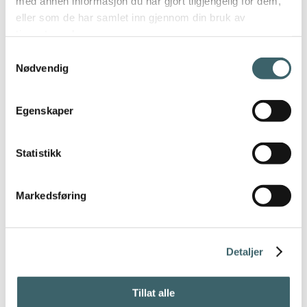
med annen informasjon du har gjort tilgjengelig for dem,
eller som de har samlet inn gjennom din bruk av
tjenestene deres.
Samtykkevalg
Nødvendig
Egenskaper
Statistikk
Markedsføring
Detaljer
Tillat alle