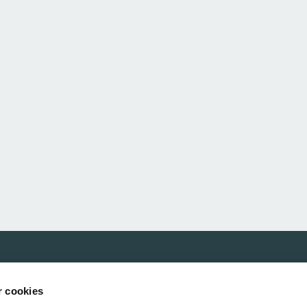
Våre samarbeidspartnere
r cookies