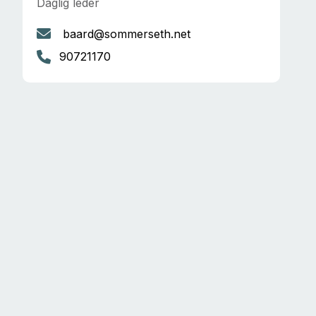
Daglig leder
baard@sommerseth.net
90721170