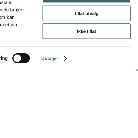
osiale
n du bruker
tillat utvalg
som kan
mlet inn
Ikke tillat
ring
Detaljer
INFORMASJON