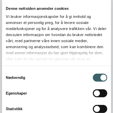
918 75 098
Denne nettsiden anvender cookies
Vi bruker informasjonskapsler for å gi innhold og
Er dette din bedriftsprofil?
Klikk her for å be om redigeringstilgang
annonser et personlig preg, for å levere sosiale
mediefunksjoner og for å analysere trafikken vår. Vi deler
dessuten informasjon om hvordan du bruker nettstedet
vårt, med partnerne våre innen sosiale medier,
annonsering og analysearbeid, som kan kombinere den
med annen informasjon du har gjort tilgjengelig for dem,
eller som de har samlet inn gjennom din bruk av
tjenestene deres.
Samtykkevalg
Nødvendig
Egenskaper
Statistikk