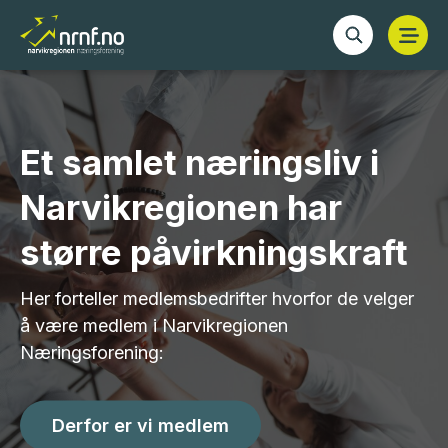
Et samlet næringsliv i
Narvikregionen har
Bli traineebedrift
større påvirkningskraft
Gjennom Trainee Narvikregionen vil dere lykkes
med å nå ut til høyt utdannede.Vi utarbeider nytt
Her forteller medlemsbedrifter hvorfor de velger
sprekt kompetanseprogram for traineene.
å være medlem i Narvikregionen
Næringsforening:
Les mer
Derfor er vi medlem