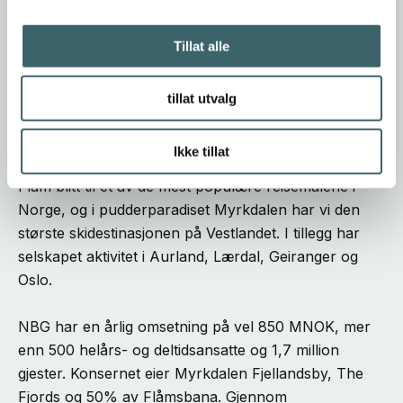
Om Norway’s best Group
Norway’s best Group AS (NBG) er et ledende norsk
Tillat alle
reiselivskonsern, med noen av Norges mest
spektakulære natur- og kulturbaserte
tillat utvalg
reiseopplevelser i sin portefølje. Vår hovedaktivitet
foregår i Flåm og Myrkdalen. Med fyrtårnproduktene
Ikke tillat
Flåmsbana og UNESCO-området Nærøyfjorden har
Flåm blitt til et av de mest populære reisemålene i
Norge, og i pudderparadiset Myrkdalen har vi den
største skidestinasjonen på Vestlandet. I tillegg har
selskapet aktivitet i Aurland, Lærdal, Geiranger og
Oslo.
NBG har en årlig omsetning på vel 850 MNOK, mer
enn 500 helårs- og deltidsansatte og 1,7 million
gjester. Konsernet eier Myrkdalen Fjellandsby, The
Fjords og 50% av Flåmsbana. Gjennom