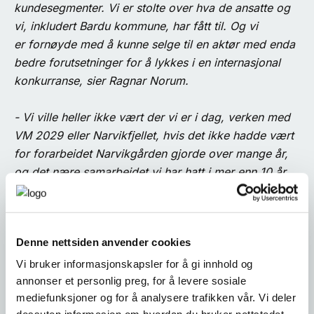
kundesegmenter. Vi er stolte over hva de ansatte og
vi, inkludert Bardu kommune, har fått til. Og vi
er fornøyde med å kunne selge til en aktør med enda
bedre forutsetninger for å lykkes i en internasjonal
konkurranse, sier Ragnar Norum.
- Vi ville heller ikke vært der vi er i dag, verken med
VM 2029 eller Narvikfjellet, hvis det ikke hadde vært
for forarbeidet Narvikgården gjorde over mange år,
og det nære samarbeidet vi har hatt i mer enn 10 år.
- Vi har sammen investert betydelig for å bli en
helårlig destinasjon. Felles løft gir resultater, og vi er
Denne nettsiden anvender cookies
glade for at Norway’s Best vil føre dette videre, sier
Ragnar Norum.
Vi bruker informasjonskapsler for å gi innhold og
annonser et personlig preg, for å levere sosiale
mediefunksjoner og for å analysere trafikken vår. Vi deler